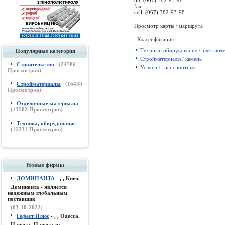
fax:
cell:
(067) 382-93-98
Просмотр карты / маршрута
Классификация
Техника, оборудование / электрот
Популярные категории
Стройматериалы / камень
Строительство
(
24786
Услуги / транспортные
Просмотров)
Стройматериалы
(
16430
Просмотров)
Отделочные материалы
(
13502
Просмотров)
Техника, оборудование
(
12231
Просмотров)
Новые фирмы
ДОМИНАНТА
- , , Киев.
Доминанта - является
надежным глобальным
поставщик
(03-18-2022)
Гефест Плюс
- , , Одесса.
Навесы, Навесы из