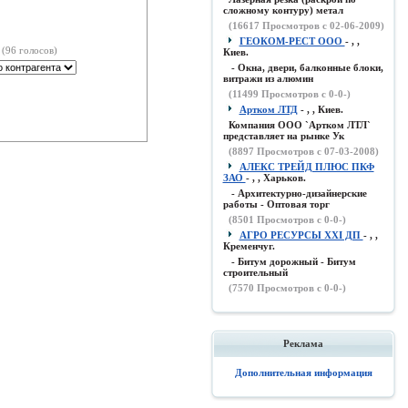
сложному контуру) метал
(
16617
Просмотров с 02-06-2009)
ГЕОКОМ-РЕСТ ООО
- , ,
(96 голосов)
Киев.
- Окна, двери, балконные блоки,
витражи из алюмин
(
11499
Просмотров с 0-0-)
Артком ЛТД
- , , Киев.
Компания ООО `Артком ЛТЛ`
представляет на рынке Ук
(
8897
Просмотров с 07-03-2008)
АЛЕКС ТРЕЙД ПЛЮС ПКФ
ЗАО
- , , Харьков.
- Архитектурно-дизайнерские
работы - Оптовая торг
(
8501
Просмотров с 0-0-)
АГРО РЕСУРСЫ XXI ДП
- , ,
Кременчуг.
- Битум дорожный - Битум
строительный
(
7570
Просмотров с 0-0-)
Реклама
Дополнительная информация