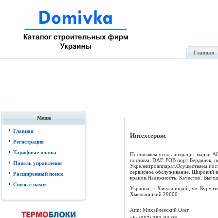
Главная
Меню
Главная
Интехсервис
Регистрация
Тарифные планы
Поставляем уголь-антрацит марки АС
поставки DAF. FOB порт Бердянск, 
Панель управления
Укрелектроаппарат.Осуществяем пос
сервисное обслуживание. Широкий в
Расширенный поиск
кранов.Надежность. Качество. Выгодн
Связь с нами
Украина, г. Хмельницкий, ул. Курчат
Хмельницкий
29000
Attn: Михайлевский Олег
ph:
(067) 382-93-98