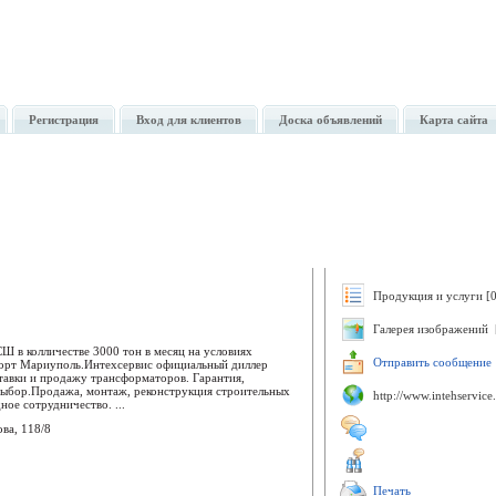
Регистрация
Вход для клиентов
Доска объявлений
Карта сайта
Продукция и услуги [0
Галерея изображений 
Ш в колличестве 3000 тон в месяц на условиях
Отправить сообщение
порт Мариуполь.Интехсервис официальный диллер
тавки и продажу трансформаторов. Гарантия,
ыбор.Продажа, монтаж, реконструкция строительных
http://www.intehservic
ое сотрудничество. ...
ова, 118/8
Печать