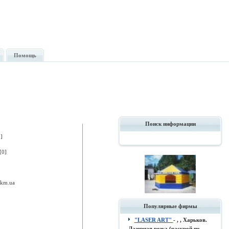
Помощь
Поиск информации
]
[0]
e.km.ua
Популярные фирмы
"LASER ART"
- , , Харьков.
Лазерная резка (раскрой по