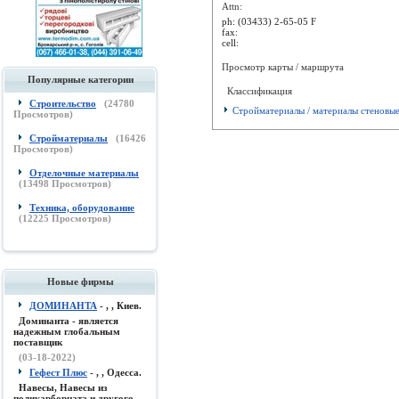
Attn:
ph:
(03433) 2-65-05 F
fax:
cell:
Просмотр карты / маршрута
Популярные категории
Классификация
Строительство
(
24780
Стройматериалы / материалы стеновы
Просмотров)
Стройматериалы
(
16426
Просмотров)
Отделочные материалы
(
13498
Просмотров)
Техника, оборудование
(
12225
Просмотров)
Новые фирмы
ДОМИНАНТА
- , , Киев.
Доминанта - является
надежным глобальным
поставщик
(03-18-2022)
Гефест Плюс
- , , Одесса.
Навесы, Навесы из
поликарборната и другого