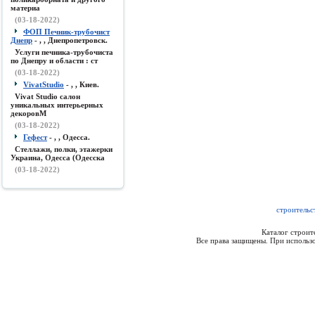
материа
(03-18-2022)
ФОП Печник-трубочист
Днепр
- , , Днепропетровск.
Услуги печника-трубочиста
по Днепру и области : ст
(03-18-2022)
VivatStudio
- , , Киев.
Vivat Studio салон
уникальных интерьерных
декоровМ
(03-18-2022)
Гефест
- , , Одесса.
Стеллажи, полки, этажерки
Украина, Одесса (Одесска
(03-18-2022)
строитель
Каталог строи
Все права защищены. При использо