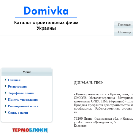
Главная
Помощь
Меню
Главная
Д.И.М.А.Н. ПКФ
Регистрация
Тарифные планы
- Цемент, известь, гипс - Краски, лаки, о
ОКСОЛЬ - Металлочерепица - Материал
Панель управления
кровельные ONDULINE (Франция) - Шла
Продажа профлиста для строительств
Расширенный поиск
профнастила - Работы ремонтно-строит.
вн ...
Связь с нами
78200 Ивано-Франковская обл., г.Коломы
ул.Антоненко-Давыдовича, 5
Коломыя