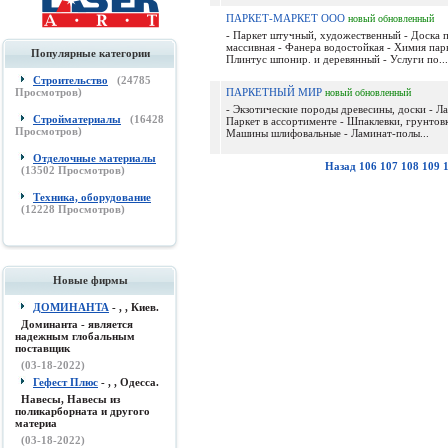
ПАРКЕТ-МАРКЕТ ООО
новый
обновленный
- Паркет штучный, художественный - Доска п
массивная - Фанера водостойкая - Химия парк
Популярные категории
Плинтус шпонир. и деревянный - Услуги по...
Строительство
(
24785
Просмотров)
ПАРКЕТНЫЙ МИР
новый
обновленный
- Экзотические породы древесины, доски - Лак
Стройматериалы
(
16428
Паркет в ассортименте - Шпаклевки, грунтовк
Просмотров)
Машины шлифовальные - Ламинат-полы...
Отделочные материалы
Назад
106
107
108
109
(
13502
Просмотров)
Техника, оборудование
(
12228
Просмотров)
Новые фирмы
ДОМИНАНТА
- , , Киев.
Доминанта - является
надежным глобальным
поставщик
(03-18-2022)
Гефест Плюс
- , , Одесса.
Навесы, Навесы из
поликарборната и другого
материа
(03-18-2022)