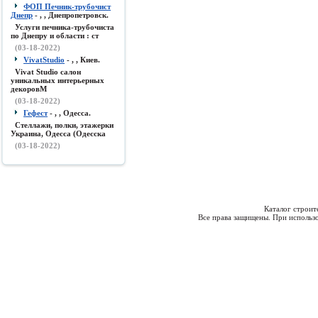
ФОП Печник-трубочист
Днепр
- , , Днепропетровск.
Услуги печника-трубочиста
по Днепру и области : ст
(03-18-2022)
VivatStudio
- , , Киев.
Vivat Studio салон
уникальных интерьерных
декоровМ
(03-18-2022)
Гефест
- , , Одесса.
Стеллажи, полки, этажерки
Украина, Одесса (Одесска
(03-18-2022)
Каталог строи
Все права защищены. При использо