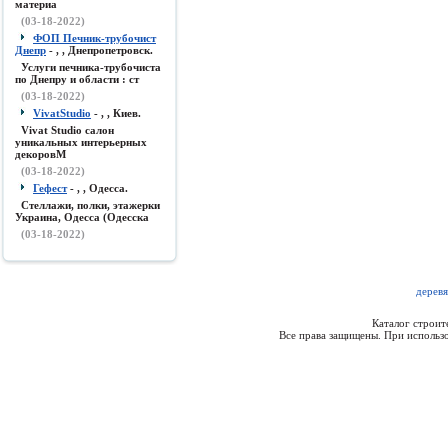
материа
(03-18-2022)
ФОП Печник-трубочист
Днепр
- , , Днепропетровск.
Услуги печника-трубочиста
по Днепру и области : ст
(03-18-2022)
VivatStudio
- , , Киев.
Vivat Studio салон
уникальных интерьерных
декоровМ
(03-18-2022)
Гефест
- , , Одесса.
Стеллажи, полки, этажерки
Украина, Одесса (Одесска
(03-18-2022)
деревя
Каталог строи
Все права защищены. При использо