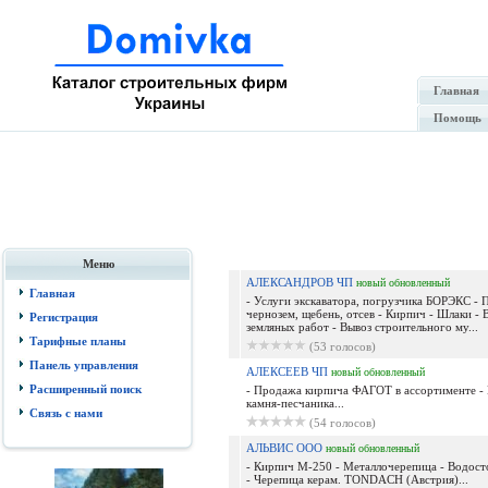
Главная
Помощь
Меню
АЛЕКСАНДРОВ ЧП
новый
обновленный
Главная
- Услуги экскаватора, погрузчика БОРЭКС - П
чернозем, щебень, отсев - Кирпич - Шлаки -
Регистрация
земляных работ - Вывоз строительного му...
Тарифные планы
(53 голосов)
Панель управления
АЛЕКСЕЕВ ЧП
новый
обновленный
Расширенный поиск
- Продажа кирпича ФАГОТ в ассортименте -
камня-песчаника...
Связь с нами
(54 голосов)
АЛЬВИС ООО
новый
обновленный
- Кирпич М-250 - Металлочерепица - Водост
- Черепица керам. TONDACH (Австрия)...