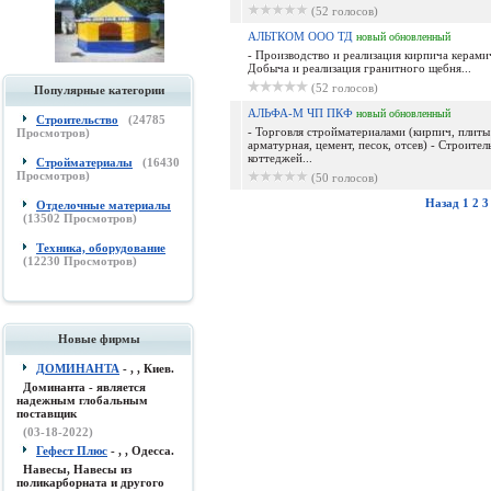
(52 голосов)
АЛЬТКОМ ООО ТД
новый
обновленный
- Производство и реализация кирпича керами
Добыча и реализация гранитного щебня...
(52 голосов)
Популярные категории
АЛЬФА-М ЧП ПКФ
новый
обновленный
Строительство
(
24785
- Торговля стройматериалами (кирпич, плиты
Просмотров)
арматурная, цемент, песок, отсев) - Строител
коттеджей...
Стройматериалы
(
16430
Просмотров)
(50 голосов)
Назад
1
2
3
Отделочные материалы
(
13502
Просмотров)
Техника, оборудование
(
12230
Просмотров)
Новые фирмы
ДОМИНАНТА
- , , Киев.
Доминанта - является
надежным глобальным
поставщик
(03-18-2022)
Гефест Плюс
- , , Одесса.
Навесы, Навесы из
поликарборната и другого