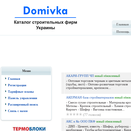
Главная
Помощь
Меню
АКАРИ-ГРУПП ЧП
новый
обновленный
Главная
- Оптовая торговля черным и цветным метал
(трубы, лист) - Оптово-розничная торговля
Регистрация
стройматериалами, крепежом...
Тарифные планы
АКЕРМАН база стройматериалов
новый
обнов
Панель управления
- Смеси сухие строительные - Материалы кро
Расширенный поиск
Метизы - Крепеж строительный - Химия строи
Кирпич - Шифер - Вагонка пластиковая...
Связь с нами
(77 голосов)
АКС и Ко ООО ПКФ
новый
обновленный
- ДВП - Цемент, известь - Шифер, рубероид -
необрезная - Трубы асбестоцементные - Кир