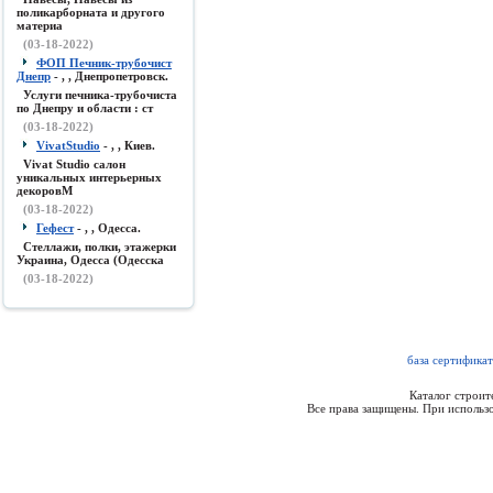
поликарборната и другого
материа
(03-18-2022)
ФОП Печник-трубочист
Днепр
- , , Днепропетровск.
Услуги печника-трубочиста
по Днепру и области : ст
(03-18-2022)
VivatStudio
- , , Киев.
Vivat Studio салон
уникальных интерьерных
декоровМ
(03-18-2022)
Гефест
- , , Одесса.
Стеллажи, полки, этажерки
Украина, Одесса (Одесска
(03-18-2022)
база сертифика
Каталог строи
Все права защищены. При использо