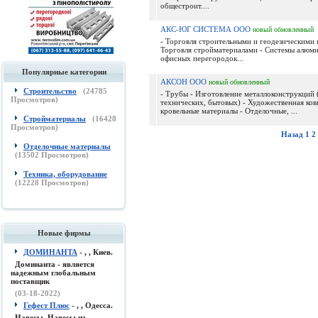
общестроит....
АКС-ЮГ СИСТЕМА ООО
новый
обновленный
- Торговля строительными и геодезическими
Торговля стройматериалами - Системы алюми
офисных перегородок...
Популярные категории
АКСОН ООО
новый
обновленный
Строительство
(
24785
- Трубы - Изготовление металлоконструкций 
Просмотров)
технических, бытовых) - Художественная ковк
кровельные материалы - Отделочные, ...
Стройматериалы
(
16428
Просмотров)
Назад
1
2
Отделочные материалы
(
13502
Просмотров)
Техника, оборудование
(
12228
Просмотров)
Новые фирмы
ДОМИНАНТА
- , , Киев.
Доминанта - является
надежным глобальным
поставщик
(03-18-2022)
Гефест Плюс
- , , Одесса.
Навесы, Навесы из