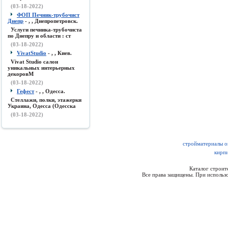
(03-18-2022)
ФОП Печник-трубочист
Днепр
- , , Днепропетровск.
Услуги печника-трубочиста
по Днепру и области : ст
(03-18-2022)
VivatStudio
- , , Киев.
Vivat Studio салон
уникальных интерьерных
декоровМ
(03-18-2022)
Гефест
- , , Одесса.
Стеллажи, полки, этажерки
Украина, Одесса (Одесска
(03-18-2022)
стройматериалы о
кирп
Каталог строи
Все права защищены. При использо