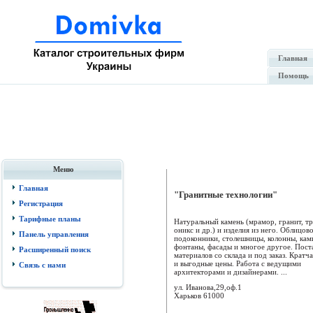
Главная
Помощь
Меню
Главная
"Гранитные технологии"
Регистрация
Тарифные планы
Натуральный камень (мрамор, гранит, тр
оникс и др.) и изделия из него. Облицов
Панель управления
подоконники, столешницы, колонны, кам
фонтаны, фасады и многое другое. Пост
Расширенный поиск
материалов со склада и под заказ. Кратч
и выгодные цены. Работа с ведущими
Связь с нами
архитекторами и дизайнерами. ...
ул. Иванова,29,оф.1
Харьков
61000