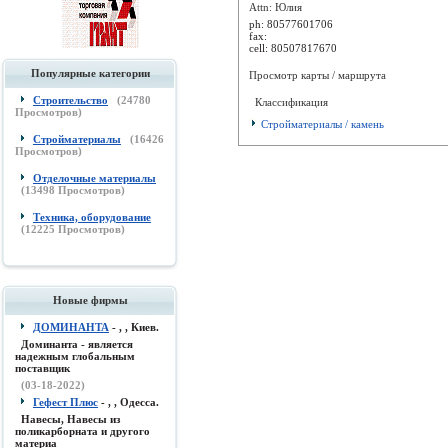
Attn: Юлия
ph:
80577601706
fax:
cell:
80507817670
Популярные категории
Просмотр карты / маршрута
Строительство
(
24780
Классификация
Просмотров)
Стройматериалы / камень
Стройматериалы
(
16426
Просмотров)
Отделочные материалы
(
13498
Просмотров)
Техника, оборудование
(
12225
Просмотров)
Новые фирмы
ДОМИНАНТА
- , , Киев.
Доминанта - является
надежным глобальным
поставщик
(03-18-2022)
Гефест Плюс
- , , Одесса.
Навесы, Навесы из
поликарборната и другого
материа