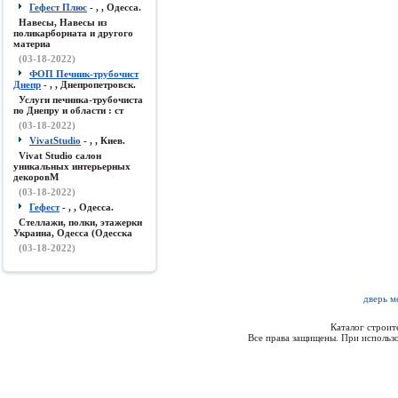
Гефест Плюс
- , , Одесса.
Навесы, Навесы из
поликарборната и другого
материа
(03-18-2022)
ФОП Печник-трубочист
Днепр
- , , Днепропетровск.
Услуги печника-трубочиста
по Днепру и области : ст
(03-18-2022)
VivatStudio
- , , Киев.
Vivat Studio салон
уникальных интерьерных
декоровМ
(03-18-2022)
Гефест
- , , Одесса.
Стеллажи, полки, этажерки
Украина, Одесса (Одесска
(03-18-2022)
дверь м
Каталог строи
Все права защищены. При использо