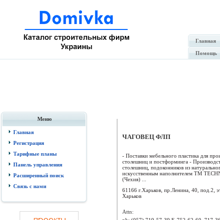
Главная
Помощь
Меню
Главная
ЧАГОВЕЦ ФЛП
Регистрация
Тарифные планы
- Поставки мебельного пластика для про
столешниц и постформинга - Производс
Панель управления
столешниц, подоконников из натуральног
искусственным наполнителем ТМ TEC
Расширенный поиск
(Чехия) ...
Связь с нами
61166 г.Харьков, пр.Ленина, 40, под.2, эт
Харьков
Attn:
ph:
(057) 719-57-39 F, 752-62-60, 717-3