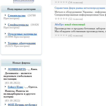
(54 голосов)
Справочник фирм рынка металлопродукции
Популярные категории
Металл и оборудование Украины - информац
Специализированная информационная база ф
Строительство
(
24780
Просмотров)
(52 голосов)
АбиПро
Стройматериалы
(
16426
новый
обновленный
Просмотров)
Производство и продажа бетонных заборов (
Мы обладаем собственным производством, п
Отделочные материалы
(42 голосов)
(
13498
Просмотров)
Техника, оборудование
(
12225
Просмотров)
Новые фирмы
ДОМИНАНТА
- , , Киев.
Доминанта - является
надежным глобальным
поставщик
(03-18-2022)
Гефест Плюс
- , , Одесса.
Навесы, Навесы из
поликарборната и другого
материа
(03-18-2022)
ФОП Печник-трубочист