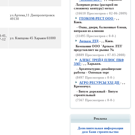
Лазерная резка (раскрой по
сложному контуру) метал
(
16610
Просмотров с 02-06-2009)
ул.Артема,11 Днепропетровск
ГЕОКОМ-РЕСТ ООО
- , ,
49130
Киев.
- Окна, двери, балконные блоки,
витражи из алюмин
4-41,
(
11495
Просмотров с 0-0-)
ул. Клапцова 45 Харьков 61000
7-12
Артком ЛТД
- , , Киев.
Компания ООО `Артком ЛТЛ`
представляет на рынке Ук
(
8889
Просмотров с 07-03-2008)
АЛЕКС ТРЕЙД ПЛЮС ПКФ
ЗАО
- , , Харьков.
- Архитектурно-дизайнерские
работы - Оптовая торг
(
8497
Просмотров с 0-0-)
АГРО РЕСУРСЫ XXI ДП
- , ,
Кременчуг.
- Битум дорожный - Битум
строительный
(
7567
Просмотров с 0-0-)
Реклама
Дополнительная информация
дом баня строительство