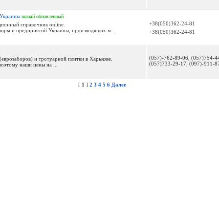
 Украины
новый
обновленный
+38(050)362-24-81
ионный справочник online.
ирм и предприятий Украины, производящих м...
+38(050)362-24-81
(057)-762-89-06, (057)754-4
еврозаборов) и тротуарной плитки в Харькове.
(057)733-29-17, (097)-911-8
оэтому наши цены на ...
[
1
]
2
3
4
5
6
Далее