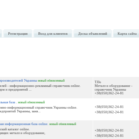
Регистрация
Вход для клиентов
Доска объявлений
Карта сайта
 производителей Украины
новый
обновленный
TJJo
елей - информационно-рекламный справочник online.
Металл и оборудование -
рм и предприятий ...
справочник Украины
+38(050)362-24-81
ьная база .
новый
обновленный
+38(050)362-24-81
амно-информационный справочник Украины online.
дприятий Украины, заня...
+38(050)362-24-81
ая информационная база online.
новый
обновленный
кий каталог online.
+38(050)362-24-81
дящих металл и оборудование,
+38(050)362-24-81