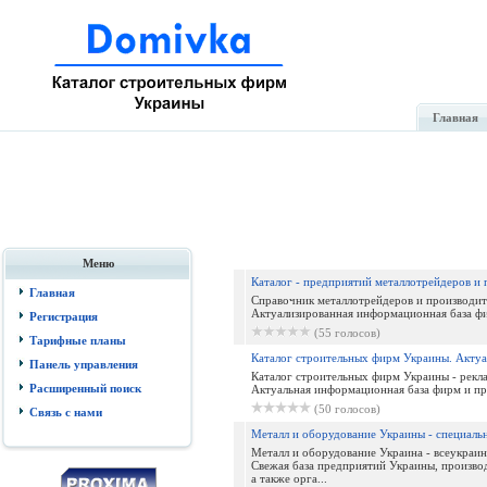
Главная
Меню
Каталог - предприятий металлотрейдеров и
Главная
Справочник металлотрейдеров и производит
Актуализированная информационная база фи
Регистрация
(55 голосов)
Тарифные планы
Каталог строительных фирм Украины. Актуал
Панель управления
Каталог строительных фирм Украины - рекл
Расширенный поиск
Актуальная информационная база фирм и пре
(50 голосов)
Связь с нами
Металл и оборудование Украины - специальн
Металл и оборудование Украина - всеукраинс
Свежая база предприятий Украины, произво
а также орга...