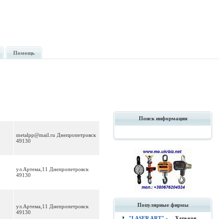
Помощь
Поиск информации
metalpp@mail.ru
Днепропетровск
49130
ул.Артема,11 Днепропетровск
49130
Популярные фирмы
ул.Артема,11 Днепропетровск
49130
"LASER ART"
- , , Харьков.