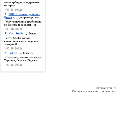
поликарборната и другого
материа
(03-18-2022)
ФОП Печник-трубочист
Днепр
- , , Днепропетровск.
Услуги печника-трубочиста
по Днепру и области : ст
(03-18-2022)
VivatStudio
- , , Киев.
Vivat Studio салон
уникальных интерьерных
декоровМ
(03-18-2022)
Гефест
- , , Одесса.
Стеллажи, полки, этажерки
Украина, Одесса (Одесска
(03-18-2022)
Каталог строи
Все права защищены. При использо