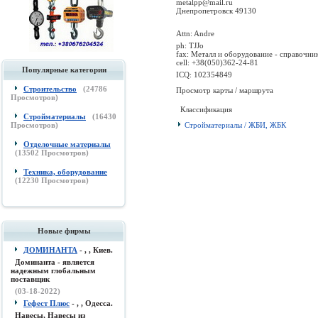
metalpp@mail.ru
Днепропетровск 49130
Attn: Andre
ph: TJJo
fax: Металл и оборудование - справочни
cell: +38(050)362-24-81
Популярные категории
ICQ: 102354849
Строительство
(
24786
Просмотр карты / маршрута
Просмотров)
Классификация
Стройматериалы
(
16430
Стройматериалы / ЖБИ, ЖБК
Просмотров)
Отделочные материалы
(
13502
Просмотров)
Техника, оборудование
(
12230
Просмотров)
Новые фирмы
ДОМИНАНТА
- , , Киев.
Доминанта - является
надежным глобальным
поставщик
(03-18-2022)
Гефест Плюс
- , , Одесса.
Навесы, Навесы из