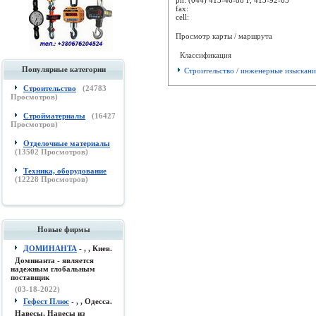
fax:
cell:
Просмотр карты / маршрута
Классификация
Популярные категории
Строительство / инженерные изыскани
Строительство
(
24783
Просмотров)
Стройматериалы
(
16427
Просмотров)
Отделочные материалы
(
13502
Просмотров)
Техника, оборудование
(
12228
Просмотров)
Новые фирмы
ДОМИНАНТА
- , , Киев.
Доминанта - является
надежным глобальным
поставщик
(03-18-2022)
Гефест Плюс
- , , Одесса.
Навесы, Навесы из