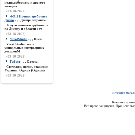
поликарборната и другого
материа
(03-18-2022)
ФОП Печник-трубочист
Днепр
- , , Днепропетровск.
Услуги печника-трубочиста
по Днепру и области : ст
(03-18-2022)
VivatStudio
- , , Киев.
Vivat Studio салон
уникальных интерьерных
декоровМ
(03-18-2022)
Гефест
- , , Одесса.
Стеллажи, полки, этажерки
Украина, Одесса (Одесска
(03-18-2022)
интернет магаз
Каталог строи
Все права защищены. При использо