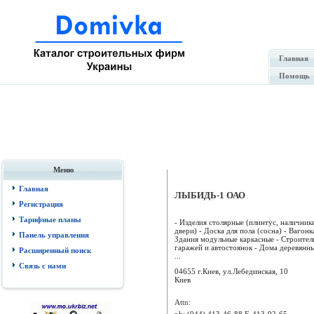
Главная
Помощь
Меню
Главная
ЛЫБИДЬ-1 ОАО
Регистрация
Тарифные планы
- Изделия столярные (плинтус, наличники
двери) - Доска для пола (сосна) - Вагонка
Панель управления
Здания модульные каркасные - Строител
гаражей и автостоянок - Дома деревянн
Расширенный поиск
...
Связь с нами
04655 г.Киев, ул.Лебединская, 10
Киев
Attn:
ph:
(044) 413-46-88 F, 413-92-65