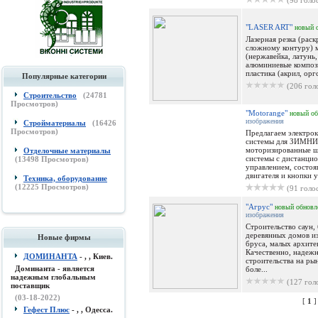
(98 голо
"LASER ART"
новый
Лазерная резка (раск
сложному контуру) 
(нержавейка, латунь
алюминиевые композ
пластика (акрил, оргс
Популярные категории
(206 гол
Строительство
(
24781
Просмотров)
"Motorange"
новый
об
изображения
Стройматериалы
(
16426
Просмотров)
Предлагаем электрок
системы для ЗИМН
моторизированные 
Отделочные материалы
системы с дистанци
(
13498
Просмотров)
управлением, состоя
двигателя и кнопки у
Техника, оборудование
(
12225
Просмотров)
(91 голо
"Агрус"
новый
обновл
изображения
Строительство саун, 
деревянных домов из
Новые фирмы
бруса, малых архит
Качественно, надеж
ДОМИНАНТА
- , , Киев.
строительства на ры
Доминанта - является
боле...
надежным глобальным
(127 гол
поставщик
(03-18-2022)
[
1
Гефест Плюс
- , , Одесса.