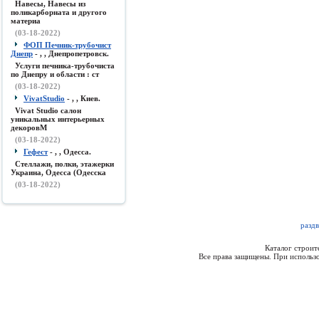
Навесы, Навесы из
поликарборната и другого
материа
(03-18-2022)
ФОП Печник-трубочист
Днепр
- , , Днепропетровск.
Услуги печника-трубочиста
по Днепру и области : ст
(03-18-2022)
VivatStudio
- , , Киев.
Vivat Studio салон
уникальных интерьерных
декоровМ
(03-18-2022)
Гефест
- , , Одесса.
Стеллажи, полки, этажерки
Украина, Одесса (Одесска
(03-18-2022)
разд
Каталог строи
Все права защищены. При использо