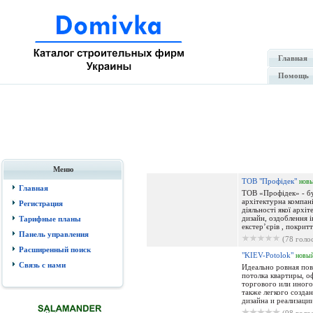
Главная
Помощь
Меню
ТОВ "Профідек"
нов
Главная
ТОВ «Профідек» - бу
архітектурна компані
Регистрация
діяльності якої архіт
дизайн, оздоблення і
Тарифные планы
екстер’єрів , покриття
Панель управления
(78 голо
Расширенный поиск
"KIEV-Potolok"
новы
Связь с нами
Идеально ровная по
потолка квартиры, о
торгового или иного
также легкого созда
дизайна и реализации