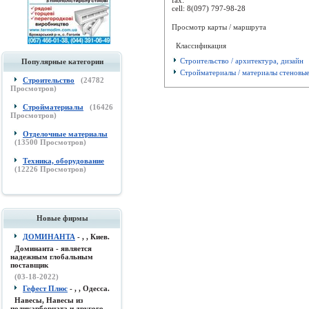
cell:
8(097) 797-98-28
Просмотр карты / маршрута
Классификация
Строительство / архитектура, дизайн
Популярные категории
Стройматериалы / материалы стеновы
Строительство
(
24782
Просмотров)
Стройматериалы
(
16426
Просмотров)
Отделочные материалы
(
13500
Просмотров)
Техника, оборудование
(
12226
Просмотров)
Новые фирмы
ДОМИНАНТА
- , , Киев.
Доминанта - является
надежным глобальным
поставщик
(03-18-2022)
Гефест Плюс
- , , Одесса.
Навесы, Навесы из
поликарборната и другого