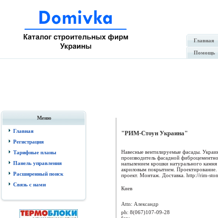
Главная
Помощь
Меню
Главная
"РИМ-Стоун Украина"
Регистрация
Навесные вентилируемые фасады. Украи
Тарифные планы
производитель фасадной фиброцементно
Панель управления
напылением крошки натурального камня 
акриловым покрытием. Проектирование.
Расширенный поиск
проект. Монтаж. Доставка. http://rim-stone
Связь с нами
Киев
Attn: Александр
ph:
8(067)107-09-28
fax: