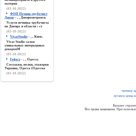
материа
(03-18-2022)
ФОП Печник-трубочист
Днепр
- , , Днепропетровск.
Услуги печника-трубочиста
по Днепру и области : ст
(03-18-2022)
VivatStudio
- , , Киев.
Vivat Studio салон
уникальных интерьерных
декоровМ
(03-18-2022)
Гефест
- , , Одесса.
Стеллажи, полки, этажерки
Украина, Одесса (Одесска
(03-18-2022)
треккер а
луганск цены н
Каталог строи
Все права защищены. При использо