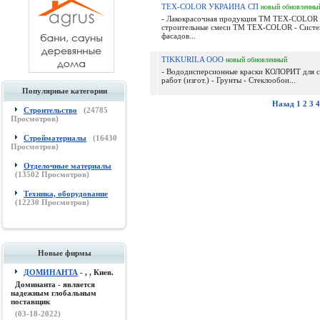
TEX-COLOR УКРАИНА СП
новый
обновленны
- Лакокрасочная продукция ТМ TEX-COLOR 
строительные смеси ТМ TEX-COLOR - Систе
фасадов...
TIKKURILA ООО
новый
обновленный
- Вододисперсионные краски КОЛОРИТ для 
работ (изгот.) - Грунты - Стеклообои...
Популярные категории
Назад
1
2
3
4
Строительство
(
24785
Просмотров)
Стройматериалы
(
16430
Просмотров)
Отделочные материалы
(
13502
Просмотров)
Техника, оборудование
(
12230
Просмотров)
Новые фирмы
ДОМИНАНТА
- , , Киев.
Доминанта - является
надежным глобальным
поставщик
(03-18-2022)