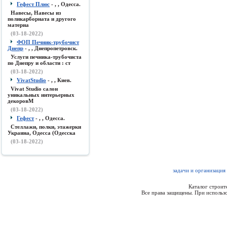
Гефест Плюс
- , , Одесса.
Навесы, Навесы из
поликарборната и другого
материа
(03-18-2022)
ФОП Печник-трубочист
Днепр
- , , Днепропетровск.
Услуги печника-трубочиста
по Днепру и области : ст
(03-18-2022)
VivatStudio
- , , Киев.
Vivat Studio салон
уникальных интерьерных
декоровМ
(03-18-2022)
Гефест
- , , Одесса.
Стеллажи, полки, этажерки
Украина, Одесса (Одесска
(03-18-2022)
задачи и организация
Каталог строи
Все права защищены. При использо