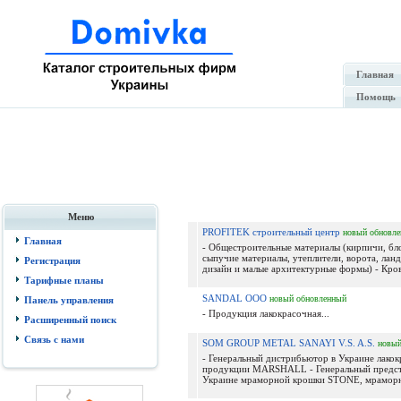
Главная
Помощь
Меню
PROFITEK строительный центр
новый
обновл
Главная
- Общестроительные материалы (кирпичи, бло
сыпучие материалы, утеплители, ворота, ла
Регистрация
дизайн и малые архитектурные формы) - Кровл
Тарифные планы
SANDAL ООО
новый
обновленный
Панель управления
- Продукция лакокрасочная...
Расширенный поиск
Связь с нами
SOM GROUP METAL SANAYI V.S. A.S.
новы
- Генеральный дистрибьютор в Украине лако
продукции MARSHALL - Генеральный предст
Украине мраморной крошки STONE, мраморны