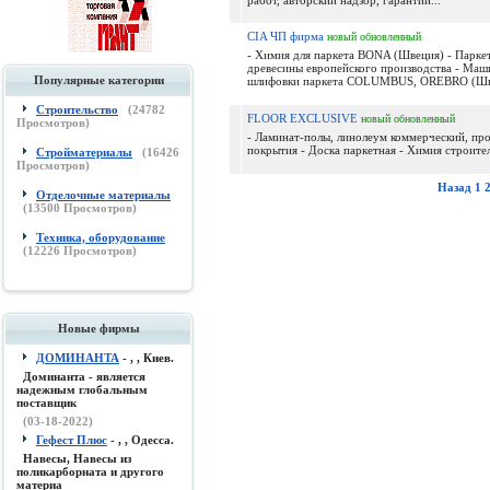
работ, авторский надзор, гарантии...
CIA ЧП фирма
новый
обновленный
- Химия для паркета BONA (Швеция) - Паркет
древесины европейского производства - Маш
Популярные категории
шлифовки паркета COLUMBUS, OREBRO (Швец
Строительство
(
24782
FLOOR EXCLUSIVE
новый
обновленный
Просмотров)
- Ламинат-полы, линолеум коммерческий, пр
покрытия - Доска паркетная - Химия строител
Стройматериалы
(
16426
Просмотров)
Назад
1
Отделочные материалы
(
13500
Просмотров)
Техника, оборудование
(
12226
Просмотров)
Новые фирмы
ДОМИНАНТА
- , , Киев.
Доминанта - является
надежным глобальным
поставщик
(03-18-2022)
Гефест Плюс
- , , Одесса.
Навесы, Навесы из
поликарборната и другого
материа