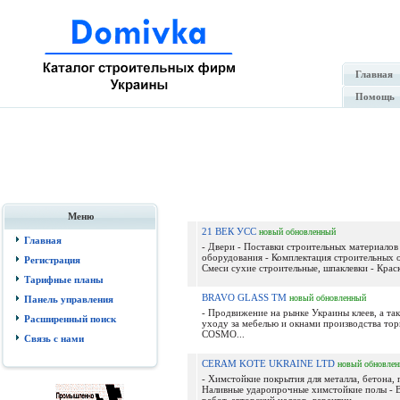
Главная
Помощь
Меню
21 ВЕК УСС
новый
обновленный
Главная
- Двери - Поставки строительных материалов
оборудования - Комплектация строительных о
Регистрация
Смеси сухие строительные, шпаклевки - Краски
Тарифные планы
BRAVO GLASS TM
новый
обновленный
Панель управления
- Продвижение на рынке Украины клеев, а та
Расширенный поиск
уходу за мебелью и окнами производства то
COSMO...
Связь с нами
CERAM KOTE UKRAINE LTD
новый
обновле
- Химстойкие покрытия для металла, бетона, 
Наливные ударопрочные химстойкие полы - 