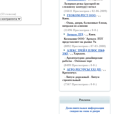
Лазерная резка (раскрой по
сложному контуру) метал
(
16611
Просмотров с 02-06-2009)
(53 голосов)
ГЕОКОМ-РЕСТ ООО
- , ,
Киев.
- Окна, двери, балконные блоки,
витражи из алюмин
(
11496
Просмотров с 0-0-)
Артком ЛТД
- , , Киев.
Компания ООО `Артком ЛТЛ`
представляет на рынке Ук
(
8892
Просмотров с 07-03-2008)
АЛЕКС ТРЕЙД ПЛЮС ПКФ
ЗАО
- , , Харьков.
- Архитектурно-дизайнерские
работы - Оптовая торг
(
8499
Просмотров с 0-0-)
АГРО РЕСУРСЫ XXI ДП
- , ,
Кременчуг.
- Битум дорожный - Битум
строительный
(
7567
Просмотров с 0-0-)
Реклама
Дополнительная информация
скидки на окна и двери