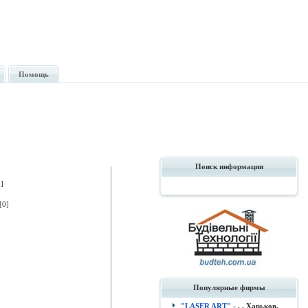
Помощь
Поиск информации
]
[0]
Популярные фирмы
"LASER ART"
- , , Харьков.