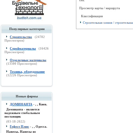
Просмотр карты / маршрута
Классификация
Строительная химия / строительна
Популярные категории
Строительство
(
24782
Просмотров)
Стройматериалы
(
16426
Просмотров)
Отделочные материалы
(
13500
Просмотров)
Техника, оборудование
(
12226
Просмотров)
Новые фирмы
ДОМИНАНТА
- , , Киев.
Доминанта - является
надежным глобальным
поставщик
(03-18-2022)
Гефест Плюс
- , , Одесса.
Навесы, Навесы из