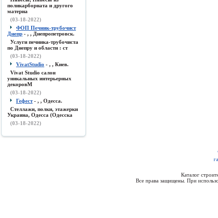
поликарборната и другого
материа
(03-18-2022)
ФОП Печник-трубочист
Днепр
- , , Днепропетровск.
Услуги печника-трубочиста
по Днепру и области : ст
(03-18-2022)
VivatStudio
- , , Киев.
Vivat Studio салон
уникальных интерьерных
декоровМ
(03-18-2022)
Гефест
- , , Одесса.
Стеллажи, полки, этажерки
Украина, Одесса (Одесска
(03-18-2022)
г
Каталог строи
Все права защищены. При использо