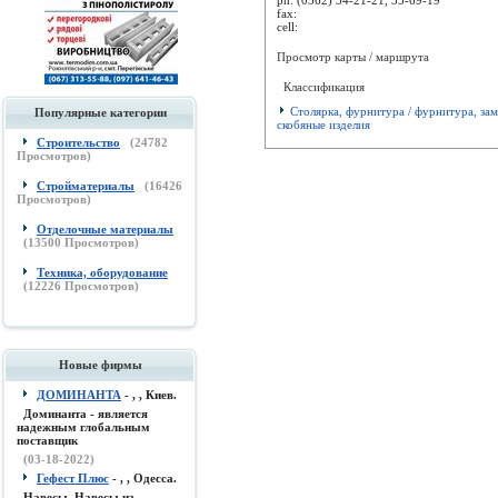
fax:
cell:
Просмотр карты / маршрута
Классификация
Столярка, фурнитура / фурнитура, за
Популярные категории
скобяные изделия
Строительство
(
24782
Просмотров)
Стройматериалы
(
16426
Просмотров)
Отделочные материалы
(
13500
Просмотров)
Техника, оборудование
(
12226
Просмотров)
Новые фирмы
ДОМИНАНТА
- , , Киев.
Доминанта - является
надежным глобальным
поставщик
(03-18-2022)
Гефест Плюс
- , , Одесса.
Навесы, Навесы из