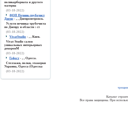
поликарборната и другого
материа
(03-18-2022)
ФОП Печник-трубочист
Днепр
- , , Днепропетровск.
Услуги печника-трубочиста
по Днепру и области : ст
(03-18-2022)
VivatStudio
- , , Киев.
Vivat Studio салон
уникальных интерьерных
декоровМ
(03-18-2022)
Гефест
- , , Одесса.
Стеллажи, полки, этажерки
Украина, Одесса (Одесска
(03-18-2022)
трещин
Каталог строи
Все права защищены. При использо