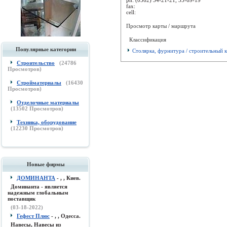
fax:
cell:
Просмотр карты / маршрута
Классификация
Популярные категории
Столярка, фурнитура / строительный 
Строительство
(
24786
Просмотров)
Стройматериалы
(
16430
Просмотров)
Отделочные материалы
(
13502
Просмотров)
Техника, оборудование
(
12230
Просмотров)
Новые фирмы
ДОМИНАНТА
- , , Киев.
Доминанта - является
надежным глобальным
поставщик
(03-18-2022)
Гефест Плюс
- , , Одесса.
Навесы, Навесы из