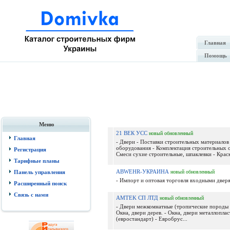
Главная
Помощь
Меню
21 ВЕК УСС
новый
обновленный
Главная
- Двери - Поставки строительных материалов
оборудования - Комплектация строительных о
Регистрация
Смеси сухие строительные, шпаклевки - Краски
Тарифные планы
ABWEHR-УКРАИНА
Панель управления
новый
обновленный
- Импорт и оптовая торговля входными дверя
Расширенный поиск
Связь с нами
AMTEK СП ЛТД
новый
обновленный
- Двери межкомнатные (тропические породы 
Окна, двери дерев. - Окна, двери металлопла
(евростандарт) - Евробрус...