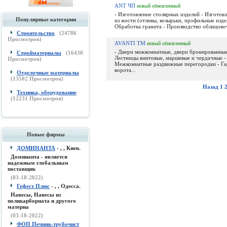
ANT ЧП
новый
обновленный
- Изготовление столярных изделий - Изготов
Популярные категории
из жести (отливы, козырьки, профильные изде
Обработка гранита - Производство облицовоч
Строительство
(
24786
Просмотров)
AVANTI ТМ
новый
обновленный
- Двери межкомнатные, двери бронированные
Стройматериалы
(
16430
Лестницы винтовые, маршевые и чердачные -
Просмотров)
Межкомнатные раздвижные перегородки - Г
ворота...
Отделочные материалы
(
13502
Просмотров)
Назад
1
Техника, оборудование
(
12231
Просмотров)
Новые фирмы
ДОМИНАНТА
- , , Киев.
Доминанта - является
надежным глобальным
поставщик
(03-18-2022)
Гефест Плюс
- , , Одесса.
Навесы, Навесы из
поликарборната и другого
материа
(03-18-2022)
ФОП Печник-трубочист