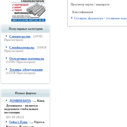
Просмотр карты / маршрута
Классификация
Столярка, фурнитура / столярные изде
Популярные категории
Строительство
(
24785
Просмотров)
Стройматериалы
(
16428
Просмотров)
Отделочные материалы
(
13502
Просмотров)
Техника, оборудование
(
12228
Просмотров)
Новые фирмы
ДОМИНАНТА
- , , Киев.
Доминанта - является
надежным глобальным
поставщик
(03-18-2022)
Гефест Плюс
- , , Одесса.
Навесы, Навесы из