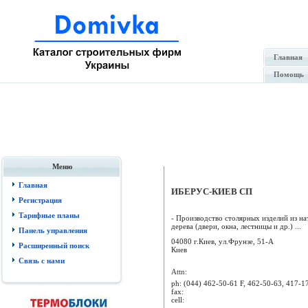
Главная
Помощь
Меню
Главная
ИБЕРУС-КИЕВ СП
Регистрация
Тарифные планы
- Производство столярных изделий из на
дерева (двери, окна, лестницы и др.) ...
Панель управления
04080 г.Киев, ул.Фрунзе, 51-А
Расширенный поиск
Киев
Связь с нами
Attn:
ph:
(044) 462-50-61 F, 462-50-63, 417-1
fax:
cell: