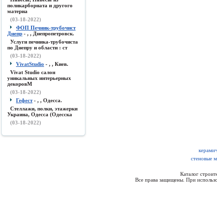
поликарборната и другого
материа
(03-18-2022)
ФОП Печник-трубочист
Днепр
- , , Днепропетровск.
Услуги печника-трубочиста
по Днепру и области : ст
(03-18-2022)
VivatStudio
- , , Киев.
Vivat Studio салон
уникальных интерьерных
декоровМ
(03-18-2022)
Гефест
- , , Одесса.
Стеллажи, полки, этажерки
Украина, Одесса (Одесска
(03-18-2022)
керамич
стеновые 
Каталог строи
Все права защищены. При использо