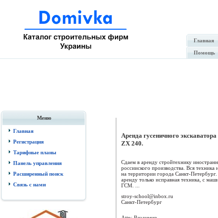
Главная
Помощь
Меню
Главная
Аренда гусеничного экскаватора 
Регистрация
ZX 240.
Тарифные планы
Сдаем в аренду стройтехнику иностранн
Панель управления
россииского производства. Вся техника 
на территории города Санкт-Петербург. 
Расширенный поиск
аренду только исправная техника, с маш
Связь с нами
ГСМ. ...
stroy-school@inbox.ru
Санкт-Петербург
Attn: Владимир