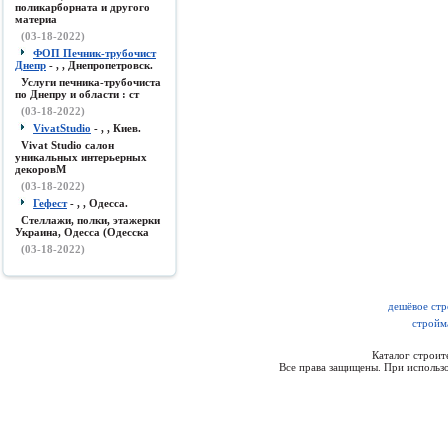
поликарборната и другого
материа
(03-18-2022)
ФОП Печник-трубочист
Днепр
- , , Днепропетровск.
Услуги печника-трубочиста
по Днепру и области : ст
(03-18-2022)
VivatStudio
- , , Киев.
Vivat Studio салон
уникальных интерьерных
декоровМ
(03-18-2022)
Гефест
- , , Одесса.
Стеллажи, полки, этажерки
Украина, Одесса (Одесска
(03-18-2022)
дешёвое стр
стройм
Каталог строи
Все права защищены. При использо