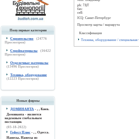
ph:
7JjT
fax:
cell:
ICQ: Санкт-Петербург
Просмотр карты / маршрута
Популярные категории
Классификация
Строительство
(
24776
Техника, оборудование / специальная 
Просмотров)
Стройматериалы
(
16422
Просмотров)
Отделочные материалы
(
13496
Просмотров)
Техника, оборудование
(
12223
Просмотров)
Новые фирмы
ДОМИНАНТА
- , , Киев.
Доминанта - является
надежным глобальным
поставщик
(03-18-2022)
Гефест Плюс
- , , Одесса.
Навесы, Навесы из