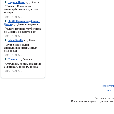
Гефест Плюс
- , , Одесса.
Навесы, Навесы из
поликарборната и другого
материа
(03-18-2022)
ФОП Печник-трубочист
Днепр
- , , Днепропетровск.
Услуги печника-трубочиста
по Днепру и области : ст
(03-18-2022)
VivatStudio
- , , Киев.
Vivat Studio салон
уникальных интерьерных
декоровМ
(03-18-2022)
Гефест
- , , Одесса.
Стеллажи, полки, этажерки
Украина, Одесса (Одесска
(03-18-2022)
строител
просты
Каталог строи
Все права защищены. При использо