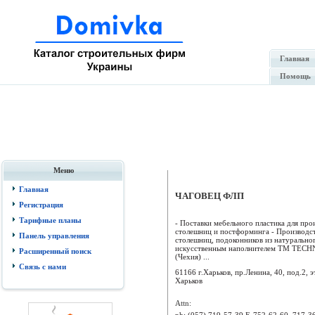
Главная
Помощь
Меню
Главная
ЧАГОВЕЦ ФЛП
Регистрация
Тарифные планы
- Поставки мебельного пластика для про
столешниц и постформинга - Производс
Панель управления
столешниц, подоконников из натуральног
искусственным наполнителем ТМ TEC
Расширенный поиск
(Чехия) ...
Связь с нами
61166 г.Харьков, пр.Ленина, 40, под.2, эт
Харьков
Attn:
ph:
(057) 719-57-39 F, 752-62-60, 717-3