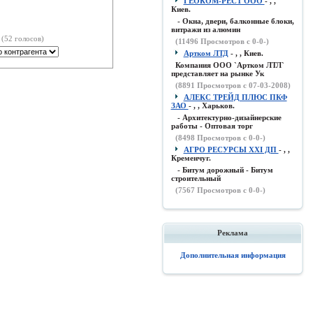
ГЕОКОМ-РЕСТ ООО
- , ,
Киев.
- Окна, двери, балконные блоки,
витражи из алюмин
(52 голосов)
(
11496
Просмотров с 0-0-)
Артком ЛТД
- , , Киев.
Компания ООО `Артком ЛТЛ`
представляет на рынке Ук
(
8891
Просмотров с 07-03-2008)
АЛЕКС ТРЕЙД ПЛЮС ПКФ
ЗАО
- , , Харьков.
- Архитектурно-дизайнерские
работы - Оптовая торг
(
8498
Просмотров с 0-0-)
АГРО РЕСУРСЫ XXI ДП
- , ,
Кременчуг.
- Битум дорожный - Битум
строительный
(
7567
Просмотров с 0-0-)
Реклама
Дополнительная информация