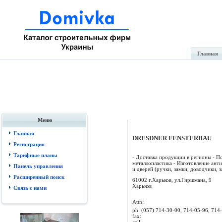
Главная
Меню
Главная
DRESDNER FENSTERBAU
Регистрация
Тарифные планы
- Доставка продукции в регионы - П
металлопластика - Изготовление ант
Панель управления
и дверей (ручки, замки, доводчики, за
Расширенный поиск
61002 г.Харьков, ул.Гиршмана, 9
Харьков
Связь с нами
Attn:
ph:
(057) 714-30-00, 714-05-96, 714
fax:
cell: