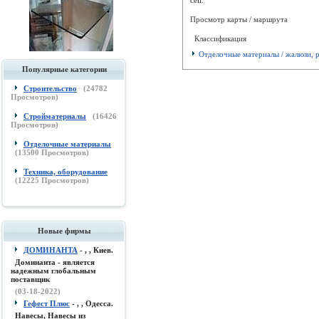
Просмотр карты / маршрута
Классификация
Отделочные материалы / жалюзи, 
Популярные категории
Строительство
(
24782
Просмотров)
Стройматериалы
(
16426
Просмотров)
Отделочные материалы
(
13500
Просмотров)
Техника, оборудование
(
12225
Просмотров)
Новые фирмы
ДОМИНАНТА
- , , Киев.
Доминанта - является
надежным глобальным
поставщик
(03-18-2022)
Гефест Плюс
- , , Одесса.
Навесы, Навесы из