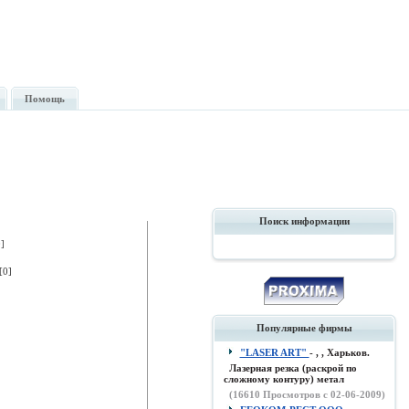
Помощь
Поиск информации
]
[0]
Популярные фирмы
"LASER ART"
- , , Харьков.
Лазерная резка (раскрой по
сложному контуру) метал
(
16610
Просмотров с 02-06-2009)