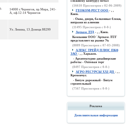
сложному контуру) метал
(
16610
Просмотров с 02-06-2009)
0-
14000 г.Чернигов, пр.Мира, 241-
ГЕОКОМ-РЕСТ ООО
- , ,
А, оф.12-14 Чернигов
Киев.
- Окна, двери, балконные блоки,
витражи из алюмин
(
11495
Просмотров с 0-0-)
Ул. Ленина, 13 Донецк 88299
Артком ЛТД
- , , Киев.
Компания ООО `Артком ЛТЛ`
представляет на рынке Ук
(
8889
Просмотров с 07-03-2008)
АЛЕКС ТРЕЙД ПЛЮС ПКФ
ЗАО
- , , Харьков.
- Архитектурно-дизайнерские
работы - Оптовая торг
(
8497
Просмотров с 0-0-)
АГРО РЕСУРСЫ XXI ДП
- , ,
Кременчуг.
- Битум дорожный - Битум
строительный
(
7567
Просмотров с 0-0-)
Реклама
Дополнительная информация