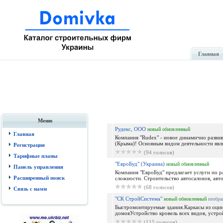
Главная
Меню
Рудекс, ООО
новый
обновленный
Главная
Компания "Rudex" - новое динамично разви
(Крыма)! Основным видом деятельности явля
Регистрация
(94 голосов)
Тарифные планы
"ЕвроБуд" (Украина)
новый
обновленный
Панель управления
Компания "ЕвроБуд" предлагает услуги по 
Расширенный поиск
сложности. Строительство автосалонов, автом
(68 голосов)
Связь с нами
"СК СтройСистема"
новый
обновленный
изобра
Быстромонтируемые здания.Каркасы из оци
домовУстройство кровель всех видов, устро
(115 голосов)