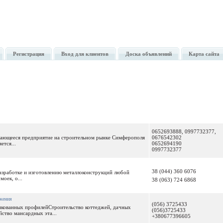
Регистрация
Вход для клиентов
Доска объявлений
Карта сайта
0652693888, 0997732377,
вающееся предприятие на строительном рынке Симферополя
0676542302
ется...
0652694190
0997732377
38 (044) 360 6076
разработке и изготовлению металлоконструкций любой
оек, о...
38 (063) 724 6868
жения
(056) 3725433
нкованных профилейСтроительство коттеджей, дачных
(056)3725433
йство мансардных эта...
+380677396605