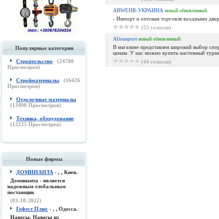
ABWEHR-УКРАИНА
новый
обновленный
- Импорт и оптовая торговля входными двер
(53 голосов)
Afinasport
новый
обновленный
В магазине представлен широкий выбор спо
Популярные категории
ценам. У нас можно купить настенный турник
Строительство
(
24780
(44 голосов)
Просмотров)
Стройматериалы
(
16426
Просмотров)
Отделочные материалы
(
13498
Просмотров)
Техника, оборудование
(
12225
Просмотров)
Новые фирмы
ДОМИНАНТА
- , , Киев.
Доминанта - является
надежным глобальным
поставщик
(03-18-2022)
Гефест Плюс
- , , Одесса.
Навесы, Навесы из