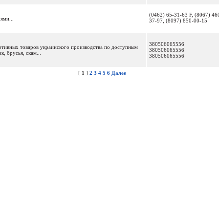
(0462) 65-31-63 F, (8067) 46
ями...
37-97, (8097) 850-00-15
380506065556
ртивных товаров украинского производства по доступным
380506065556
, брусья, скам...
380506065556
[
1
]
2
3
4
5
6
Далее