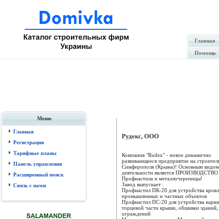
Главная
Помощь
Меню
Главная
Рудекс, ООО
Регистрация
Тарифные планы
Компания "Rudex" - новое динамично
развивающееся предприятие на строител
Панель управления
Симферополя (Крыма)! Основным видом
деятельности является ПРОИЗВОДСТВО
Расширенный поиск
Профнастила и металлочерепицы!
Завод выпускает :
Связь с нами
Профнастил ПК-20 для устройства кров
промышленных и частных объектов
Профнастил ПС-20 для устройства карни
торцевой части крыши, обшивки зданий,
ограждений