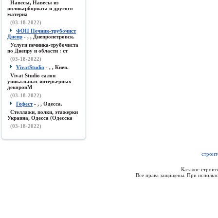
Навесы, Навесы из
поликарборната и другого
материа
(03-18-2022)
ФОП Печник-трубочист
Днепр
- , , Днепропетровск.
Услуги печника-трубочиста
по Днепру и области : ст
(03-18-2022)
VivatStudio
- , , Киев.
Vivat Studio салон
уникальных интерьерных
декоровМ
(03-18-2022)
Гефест
- , , Одесса.
Стеллажи, полки, этажерки
Украина, Одесса (Одесска
(03-18-2022)
строит
Каталог строи
Все права защищены. При использо