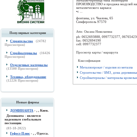
Металлочерепица типа Монтеррей
ПРОИЗВОДСТВО и продажа модулей на
металлического каркаса:
•с ...
фонтаны, ул. Чкалова, 65
Симферополь
97570
Attn: Оксана Николаевна
Популярные категории
ph:
0652693888, 0997732377, 06765423
fax:
0652694190
Строительство
(
24782
cell:
0997732377
Просмотров)
Просмотр карты / маршрута
Стройматериалы
(
16426
Просмотров)
Классификация
Отделочные материалы
Металлопрокат / изделия из металла
(
13500
Просмотров)
Строительство / БМЗ, дома деревянны
Техника, оборудование
Стройматериалы / материалы кровель
(
12226
Просмотров)
Новые фирмы
ДОМИНАНТА
- , , Киев.
Доминанта - является
надежным глобальным
поставщик
(03-18-2022)
Гефест Плюс
- , , Одесса.